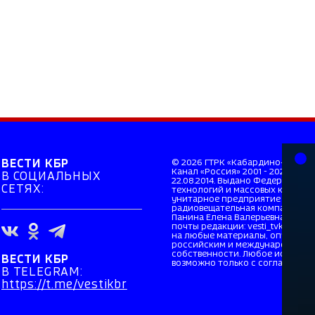
ВЕСТИ КБР
© 2026 ГТРК «Кабардино-Балкар
Канал «Россия» 2001 - 2026. Св
В СОЦИАЛЬНЫХ
22.08.2014. Выдано Федерально
СЕТЯХ:
технологий и массовых коммуни
унитарное предприятие «Всеро
радиовещательная компания». Г
Панина Елена Валерьевна. Главн
почты редакции: vesti_tvkbr@mai
на любые материалы, опубликов
российским и международным з
собственности. Любое использо
ВЕСТИ КБР
возможно только с согласия прав
В TELEGRAM:
https://t.me/vestikbr