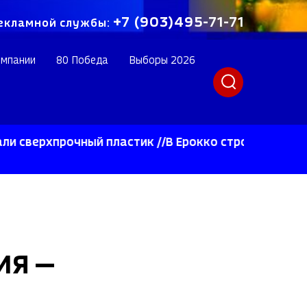
+7 (903)495-71-71
екламной службы:
омпании
80 Победа
Выборы 2026
хпрочный пластик //В Ерокко строят инновационное
ИЯ —