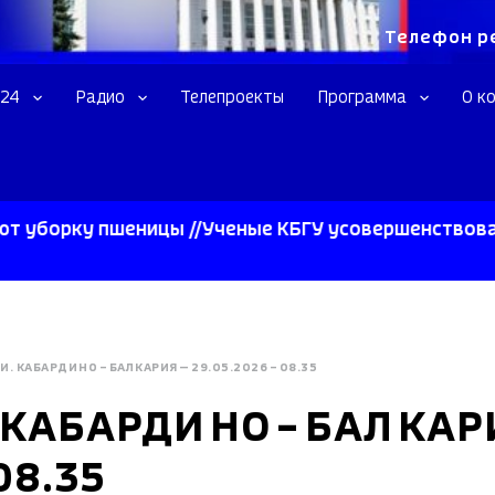
Телефон р
 24
Радио
Телепроекты
Программа
О к
ку пшеницы //Ученые КБГУ усовершенствовали свер
И. КАБАРДИНО – БАЛКАРИЯ — 29.05.2026 – 08.35
 КАБАРДИНО – БАЛКАР
08.35