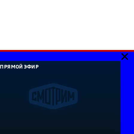
ПРЯМОЙ ЭФИР
ия». Сетевое издание «Государственный Интернет-
идетельство о регистрации СМИ Эл № ФС 77-59166 от
й службой по надзору в сфере связи, информационных
каций. Учредитель: Федеральное государственное
ссийская государственная телевизионная и
лавный редактор Главной редакции ГИК "Россия" -
ый редактор сайта Суйдимов Б.Х. Адрес электронной
l.ru. Справочный телефон: +7 (8662) 40-36-33. Все права
анные на сайте, защищены в соответствии с
аконодательством об интеллектуальной
вание текстовых, фото, аудио и видеоматериалов
ообладателя (ВГТРК). Для детей старше 16 лет (16+).