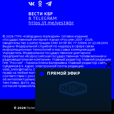
ВЕСТИ КБР
В TELEGRAM:
https://t.me/vestikbr
© 2026 ГТРК «Кабардино-Балкария». Сетевое издание
«Государственный Интернет-Канал «Россия» 2001 - 2026.
Свидетельство о регистрации СМИ Эл № ФС 77-59166 от 22.08.2014.
Выдано Федеральной службой по надзору в сфере связи,
информационных технологий и массовых коммуникаций.
Учредитель: Федеральное государственное унитарное
предприятие «Всероссийская государственная телевизионная и
радиовещательная компания». Главный редактор Главной редакции
ГИК "Россия" - Панина Елена Валерьевна. Главный редактор сайта
Суйдимов Б.Х. Адрес электронной почты редакции:
vesti_tvkbr@mail.ru. Справочный телефон: +7 (8662) 40-36-33. Все
права на любые материалы, опубликованные на сайте, защищены в
ПРЯМОЙ ЭФИР
соответствии с российским и международным законодательством
об интеллектуальной собственности. Любое использование
текстовых, фото, аудио и видеоматериалов возможно только с
согласия правообладателя (ВГТРК). Для детей старше 16 лет (16+).
© 2026
Политика в отношении персональных данных