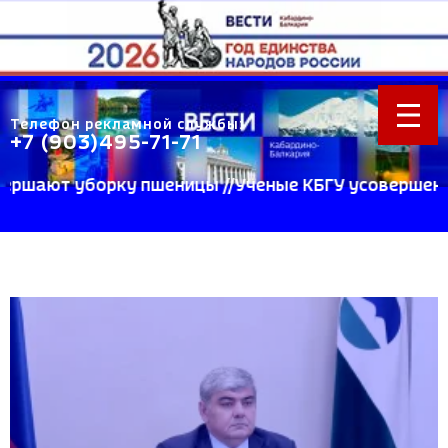
Телефон рекламной службы:
+7 (903)495-71-71
 пшеницы //Ученые КБГУ усовершенствовали сверхп