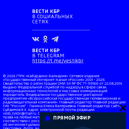
ВЕСТИ КБР
В СОЦИАЛЬНЫХ
СЕТЯХ:
ВЕСТИ КБР
В TELEGRAM:
https://t.me/vestikbr
© 2026 ГТРК «Кабардино-Балкария». Сетевое издание
«Государственный Интернет-Канал «Россия» 2001 - 2026.
Свидетельство о регистрации СМИ Эл № ФС 77-59166 от 22.08.2014.
Выдано Федеральной службой по надзору в сфере связи,
информационных технологий и массовых коммуникаций.
Учредитель: Федеральное государственное унитарное
предприятие «Всероссийская государственная телевизионная и
радиовещательная компания». Главный редактор Главной редакции
ГИК "Россия" - Панина Елена Валерьевна. Главный редактор сайта
Суйдимов Б.Х. Адрес электронной почты редакции:
vesti_tvkbr@mail.ru. Справочный телефон: +7 (8662) 40-36-33. Все
права на любые материалы, опубликованные на сайте, защищены в
ПРЯМОЙ ЭФИР
соответствии с российским и международным законодательством
об интеллектуальной собственности. Любое использование
текстовых, фото, аудио и видеоматериалов возможно только с