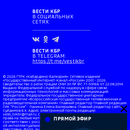
ВЕСТИ КБР
В СОЦИАЛЬНЫХ
СЕТЯХ:
ВЕСТИ КБР
В TELEGRAM:
https://t.me/vestikbr
© 2026 ГТРК «Кабардино-Балкария». Сетевое издание
«Государственный Интернет-Канал «Россия» 2001 - 2026.
Свидетельство о регистрации СМИ Эл № ФС 77-59166 от 22.08.2014.
Выдано Федеральной службой по надзору в сфере связи,
информационных технологий и массовых коммуникаций.
Учредитель: Федеральное государственное унитарное
предприятие «Всероссийская государственная телевизионная и
радиовещательная компания». Главный редактор Главной редакции
ГИК "Россия" - Панина Елена Валерьевна. Главный редактор сайта
Суйдимов Б.Х. Адрес электронной почты редакции:
vesti_tvkbr@mail.ru. Справочный телефон: +7 (8662) 40-36-33. Все
права на любые материалы, опубликованные на сайте, защищены в
ПРЯМОЙ ЭФИР
соответствии с российским и международным законодательством
об интеллектуальной собственности. Любое использование
текстовых, фото, аудио и видеоматериалов возможно только с