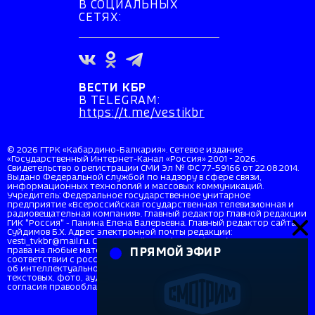
В СОЦИАЛЬНЫХ
СЕТЯХ:
ВЕСТИ КБР
В TELEGRAM:
https://t.me/vestikbr
© 2026 ГТРК «Кабардино-Балкария». Сетевое издание
«Государственный Интернет-Канал «Россия» 2001 - 2026.
Свидетельство о регистрации СМИ Эл № ФС 77-59166 от 22.08.2014.
Выдано Федеральной службой по надзору в сфере связи,
информационных технологий и массовых коммуникаций.
Учредитель: Федеральное государственное унитарное
предприятие «Всероссийская государственная телевизионная и
радиовещательная компания». Главный редактор Главной редакции
ГИК "Россия" - Панина Елена Валерьевна. Главный редактор сайта
Суйдимов Б.Х. Адрес электронной почты редакции:
vesti_tvkbr@mail.ru. Справочный телефон: +7 (8662) 40-36-33. Все
права на любые материалы, опубликованные на сайте, защищены в
ПРЯМОЙ ЭФИР
соответствии с российским и международным законодательством
об интеллектуальной собственности. Любое использование
текстовых, фото, аудио и видеоматериалов возможно только с
согласия правообладателя (ВГТРК). Для детей старше 16 лет (16+).