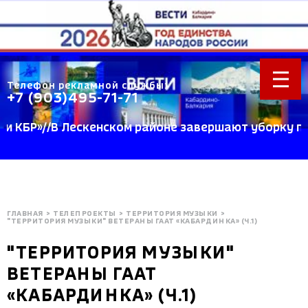
Телефон рекламной службы:
+7 (903)495-71-71
Р»//В Лескенском районе завершают уборку пшениц
ГЛАВНАЯ
>
ТЕЛЕПРОЕКТЫ
>
ТЕРРИТОРИЯ МУЗЫКИ
>
"ТЕРРИТОРИЯ МУЗЫКИ" ВЕТЕРАНЫ ГААТ «КАБАРДИНКА» (Ч.1)
"ТЕРРИТОРИЯ МУЗЫКИ"
ВЕТЕРАНЫ ГААТ
«КАБАРДИНКА» (Ч.1)