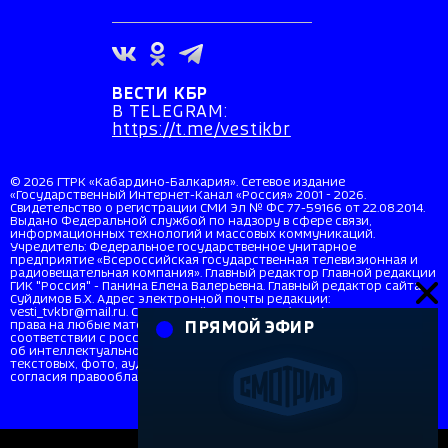
ВЕСТИ КБР
В TELEGRAM:
https://t.me/vestikbr
© 2026 ГТРК «Кабардино-Балкария». Сетевое издание
«Государственный Интернет-Канал «Россия» 2001 - 2026.
Свидетельство о регистрации СМИ Эл № ФС 77-59166 от 22.08.2014.
Выдано Федеральной службой по надзору в сфере связи,
информационных технологий и массовых коммуникаций.
Учредитель: Федеральное государственное унитарное
предприятие «Всероссийская государственная телевизионная и
радиовещательная компания». Главный редактор Главной редакции
ГИК "Россия" - Панина Елена Валерьевна. Главный редактор сайта
Суйдимов Б.Х. Адрес электронной почты редакции:
vesti_tvkbr@mail.ru. Справочный телефон: +7 (8662) 40-36-33. Все
права на любые материалы, опубликованные на сайте, защищены в
ПРЯМОЙ ЭФИР
соответствии с российским и международным законодательством
об интеллектуальной собственности. Любое использование
текстовых, фото, аудио и видеоматериалов возможно только с
согласия правообладателя (ВГТРК). Для детей старше 16 лет (16+).