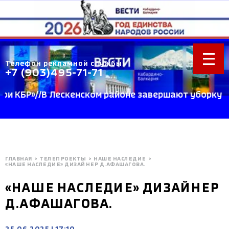
Телефон рекламной службы:
+7 (903)495-71-71
БР»//В Лескенском районе завершают уборку пшени
ГЛАВНАЯ
>
ТЕЛЕПРОЕКТЫ
>
НАШЕ НАСЛЕДИЕ
>
«НАШЕ НАСЛЕДИЕ» ДИЗАЙНЕР Д.АФАШАГОВА.
«НАШЕ НАСЛЕДИЕ» ДИЗАЙНЕР
Д.АФАШАГОВА.