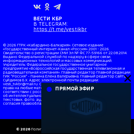
ВЕСТИ КБР
В TELEGRAM:
https://t.me/vestikbr
© 2026 ГТРК «Кабардино-Балкария». Сетевое издание
«Государственный Интернет-Канал «Россия» 2001 - 2026.
Свидетельство о регистрации СМИ Эл № ФС 77-59166 от 22.08.2014.
Выдано Федеральной службой по надзору в сфере связи,
информационных технологий и массовых коммуникаций.
Учредитель: Федеральное государственное унитарное
предприятие «Всероссийская государственная телевизионная и
радиовещательная компания». Главный редактор Главной редакции
ГИК "Россия" - Панина Елена Валерьевна. Главный редактор сайта
Суйдимов Б.Х. Адрес электронной почты редакции:
vesti_tvkbr@mail.ru. Справочный телефон: +7 (8662) 40-36-33. Все
права на любые материалы, опубликованные на сайте, защищены в
ПРЯМОЙ ЭФИР
соответствии с российским и международным законодательством
об интеллектуальной собственности. Любое использование
текстовых, фото, аудио и видеоматериалов возможно только с
согласия правообладателя (ВГТРК). Для детей старше 16 лет (16+).
© 2026
Политика в отношении персональных данных