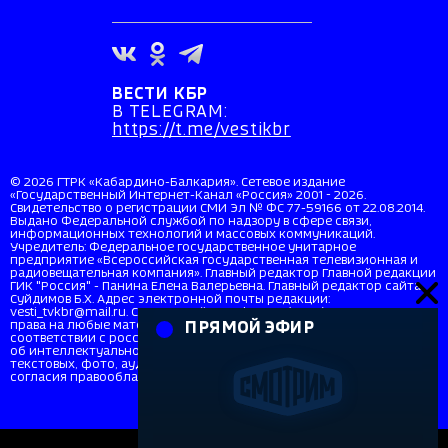
ВЕСТИ КБР
В TELEGRAM:
https://t.me/vestikbr
© 2026 ГТРК «Кабардино-Балкария». Сетевое издание
«Государственный Интернет-Канал «Россия» 2001 - 2026.
Свидетельство о регистрации СМИ Эл № ФС 77-59166 от 22.08.2014.
Выдано Федеральной службой по надзору в сфере связи,
информационных технологий и массовых коммуникаций.
Учредитель: Федеральное государственное унитарное
предприятие «Всероссийская государственная телевизионная и
радиовещательная компания». Главный редактор Главной редакции
ГИК "Россия" - Панина Елена Валерьевна. Главный редактор сайта
Суйдимов Б.Х. Адрес электронной почты редакции:
vesti_tvkbr@mail.ru. Справочный телефон: +7 (8662) 40-36-33. Все
права на любые материалы, опубликованные на сайте, защищены в
ПРЯМОЙ ЭФИР
соответствии с российским и международным законодательством
об интеллектуальной собственности. Любое использование
текстовых, фото, аудио и видеоматериалов возможно только с
согласия правообладателя (ВГТРК). Для детей старше 16 лет (16+).