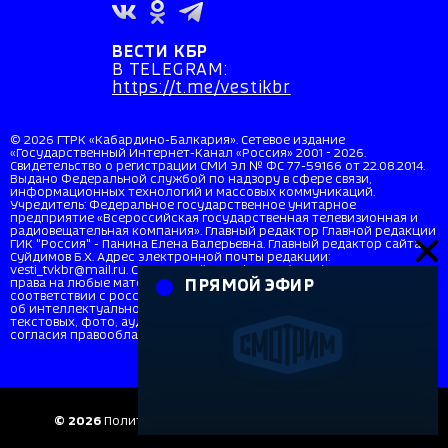
ВЕСТИ КБР
В TELEGRAM:
https://t.me/vestikbr
© 2026 ГТРК «Кабардино-Балкария». Сетевое издание
«Государственный Интернет-Канал «Россия» 2001 - 2026.
Свидетельство о регистрации СМИ Эл № ФС 77-59166 от 22.08.2014.
Выдано Федеральной службой по надзору в сфере связи,
информационных технологий и массовых коммуникаций.
Учредитель: Федеральное государственное унитарное
предприятие «Всероссийская государственная телевизионная и
радиовещательная компания». Главный редактор Главной редакции
ГИК "Россия" - Панина Елена Валерьевна. Главный редактор сайта
Суйдимов Б.Х. Адрес электронной почты редакции:
vesti_tvkbr@mail.ru. Справочный телефон: +7 (8662) 40-36-33. Все
права на любые материалы, опубликованные на сайте, защищены в
ПРЯМОЙ ЭФИР
соответствии с российским и международным законодательством
об интеллектуальной собственности. Любое использование
текстовых, фото, аудио и видеоматериалов возможно только с
согласия правообладателя (ВГТРК). Для детей старше 16 лет (16+).
© 2026
Политика в отношении персональных данных