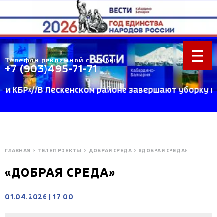
Телефон рекламной службы:
+7 (903)495-71-71
БР»//В Лескенском районе завершают уборку пшени
ГЛАВНАЯ
>
ТЕЛЕПРОЕКТЫ
>
ДОБРАЯ СРЕДА
>
«ДОБРАЯ СРЕДА»
«ДОБРАЯ СРЕДА»
01.04.2026
|
17:00