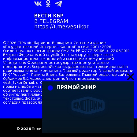
ВЕСТИ КБР
В TELEGRAM:
https://t.me/vestikbr
© 2026 ГТРК «Кабардино-Балкария». Сетевое издание
«Государственный Интернет-Канал «Россия» 2001 - 2026.
Свидетельство о регистрации СМИ Эл № ФС 77-59166 от 22.08.2014.
Выдано Федеральной службой по надзору в сфере связи,
информационных технологий и массовых коммуникаций.
Учредитель: Федеральное государственное унитарное
предприятие «Всероссийская государственная телевизионная и
радиовещательная компания». Главный редактор Главной редакции
ГИК "Россия" - Панина Елена Валерьевна. Главный редактор сайта
Суйдимов Б.Х. Адрес электронной почты редакции:
vesti_tvkbr@mail.ru. Справочный телефон: +7 (8662) 40-36-33. Все
права на любые материалы, опубликованные на сайте, защищены в
ПРЯМОЙ ЭФИР
соответствии с российским и международным законодательством
об интеллектуальной собственности. Любое использование
текстовых, фото, аудио и видеоматериалов возможно только с
согласия правообладателя (ВГТРК). Для детей старше 16 лет (16+).
© 2026
Политика в отношении персональных данных