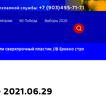
+7 (903)495-71-71
екламной службы:
омпании
80 Победа
Выборы 2026
прочный пластик //В Ерокко строят инновационное
2021.06.29