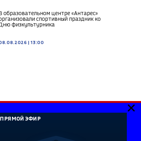
В образовательном центре «Антарес»
организовали спортивный праздник ко
Дню физкультурника
08.08.2026
|
13:00
ПРЯМОЙ ЭФИР
ия». Сетевое издание «Государственный Интернет-
идетельство о регистрации СМИ Эл № ФС 77-59166 от
й службой по надзору в сфере связи, информационных
каций. Учредитель: Федеральное государственное
ссийская государственная телевизионная и