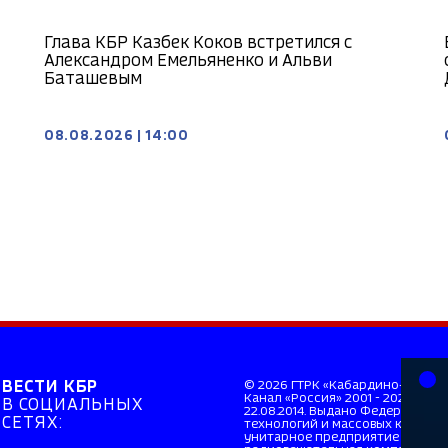
Глава КБР Казбек Коков встретился с
Александром Емельяненко и Альви
Баташевым
08.08.2026
|
14:00
ВЕСТИ КБР
© 2026 ГТРК «Кабардино-Балкар
Канал «Россия» 2001 - 2026. Св
В СОЦИАЛЬНЫХ
22.08.2014. Выдано Федерально
СЕТЯХ:
технологий и массовых коммуни
унитарное предприятие «Всеро