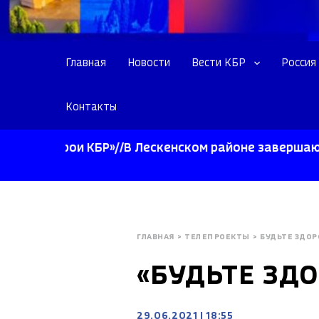
Главная
Новости
Вести КБР
Россия
Контакты
«Герои КБР»//В Лескенском районе завершают убор
ГЛАВНАЯ
>
ТЕЛЕПРОЕКТЫ
>
БУДЬТЕ ЗДО
«БУДЬТЕ ЗДО
29.06.2021
|
18:55