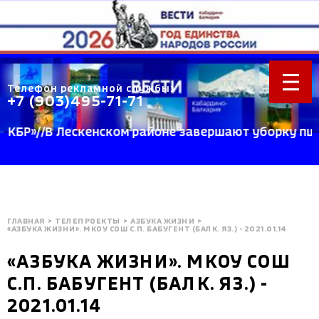
Телефон рекламной службы:
+7 (903)495-71-71
»//В Лескенском районе завершают уборку пшеницы
ГЛАВНАЯ
>
ТЕЛЕПРОЕКТЫ
>
АЗБУКА ЖИЗНИ
>
«АЗБУКА ЖИЗНИ». МКОУ СОШ С.П. БАБУГЕНТ (БАЛК. ЯЗ.) - 2021.01.14
«АЗБУКА ЖИЗНИ». МКОУ СОШ
С.П. БАБУГЕНТ (БАЛК. ЯЗ.) -
2021.01.14