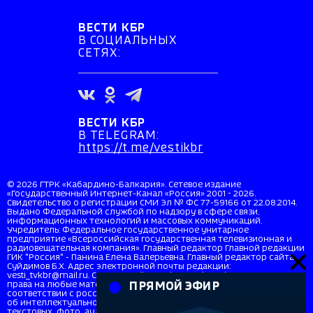
ВЕСТИ КБР
В СОЦИАЛЬНЫХ
СЕТЯХ:
ВЕСТИ КБР
В TELEGRAM:
https://t.me/vestikbr
© 2026 ГТРК «Кабардино-Балкария». Сетевое издание
«Государственный Интернет-Канал «Россия» 2001 - 2026.
Свидетельство о регистрации СМИ Эл № ФС 77-59166 от 22.08.2014.
Выдано Федеральной службой по надзору в сфере связи,
информационных технологий и массовых коммуникаций.
Учредитель: Федеральное государственное унитарное
предприятие «Всероссийская государственная телевизионная и
радиовещательная компания». Главный редактор Главной редакции
ГИК "Россия" - Панина Елена Валерьевна. Главный редактор сайта
Суйдимов Б.Х. Адрес электронной почты редакции:
vesti_tvkbr@mail.ru. Справочный телефон: +7 (8662) 40-36-33. Все
права на любые материалы, опубликованные на сайте, защищены в
ПРЯМОЙ ЭФИР
соответствии с российским и международным законодательством
об интеллектуальной собственности. Любое использование
текстовых, фото, аудио и видеоматериалов возможно только с