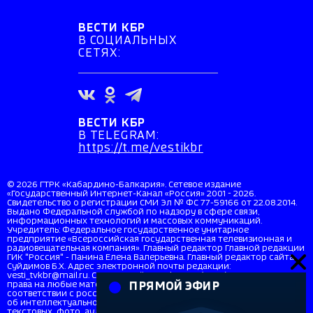
ВЕСТИ КБР
В СОЦИАЛЬНЫХ
СЕТЯХ:
ВЕСТИ КБР
В TELEGRAM:
https://t.me/vestikbr
© 2026 ГТРК «Кабардино-Балкария». Сетевое издание
«Государственный Интернет-Канал «Россия» 2001 - 2026.
Свидетельство о регистрации СМИ Эл № ФС 77-59166 от 22.08.2014.
Выдано Федеральной службой по надзору в сфере связи,
информационных технологий и массовых коммуникаций.
Учредитель: Федеральное государственное унитарное
предприятие «Всероссийская государственная телевизионная и
радиовещательная компания». Главный редактор Главной редакции
ГИК "Россия" - Панина Елена Валерьевна. Главный редактор сайта
Суйдимов Б.Х. Адрес электронной почты редакции:
vesti_tvkbr@mail.ru. Справочный телефон: +7 (8662) 40-36-33. Все
права на любые материалы, опубликованные на сайте, защищены в
ПРЯМОЙ ЭФИР
соответствии с российским и международным законодательством
об интеллектуальной собственности. Любое использование
текстовых, фото, аудио и видеоматериалов возможно только с