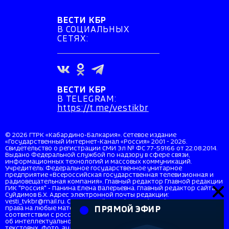
ВЕСТИ КБР
В СОЦИАЛЬНЫХ
СЕТЯХ:
ВЕСТИ КБР
В TELEGRAM:
https://t.me/vestikbr
© 2026 ГТРК «Кабардино-Балкария». Сетевое издание
«Государственный Интернет-Канал «Россия» 2001 - 2026.
Свидетельство о регистрации СМИ Эл № ФС 77-59166 от 22.08.2014.
Выдано Федеральной службой по надзору в сфере связи,
информационных технологий и массовых коммуникаций.
Учредитель: Федеральное государственное унитарное
предприятие «Всероссийская государственная телевизионная и
радиовещательная компания». Главный редактор Главной редакции
ГИК "Россия" - Панина Елена Валерьевна. Главный редактор сайта
Суйдимов Б.Х. Адрес электронной почты редакции:
vesti_tvkbr@mail.ru. Справочный телефон: +7 (8662) 40-36-33. Все
права на любые материалы, опубликованные на сайте, защищены в
ПРЯМОЙ ЭФИР
соответствии с российским и международным законодательством
об интеллектуальной собственности. Любое использование
текстовых, фото, аудио и видеоматериалов возможно только с