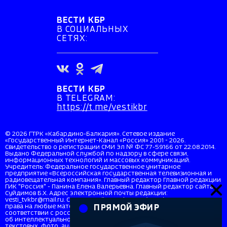
ВЕСТИ КБР
В СОЦИАЛЬНЫХ
СЕТЯХ:
ВЕСТИ КБР
В TELEGRAM:
https://t.me/vestikbr
© 2026 ГТРК «Кабардино-Балкария». Сетевое издание
«Государственный Интернет-Канал «Россия» 2001 - 2026.
Свидетельство о регистрации СМИ Эл № ФС 77-59166 от 22.08.2014.
Выдано Федеральной службой по надзору в сфере связи,
информационных технологий и массовых коммуникаций.
Учредитель: Федеральное государственное унитарное
предприятие «Всероссийская государственная телевизионная и
радиовещательная компания». Главный редактор Главной редакции
ГИК "Россия" - Панина Елена Валерьевна. Главный редактор сайта
Суйдимов Б.Х. Адрес электронной почты редакции:
vesti_tvkbr@mail.ru. Справочный телефон: +7 (8662) 40-36-33. Все
права на любые материалы, опубликованные на сайте, защищены в
ПРЯМОЙ ЭФИР
соответствии с российским и международным законодательством
об интеллектуальной собственности. Любое использование
текстовых, фото, аудио и видеоматериалов возможно только с