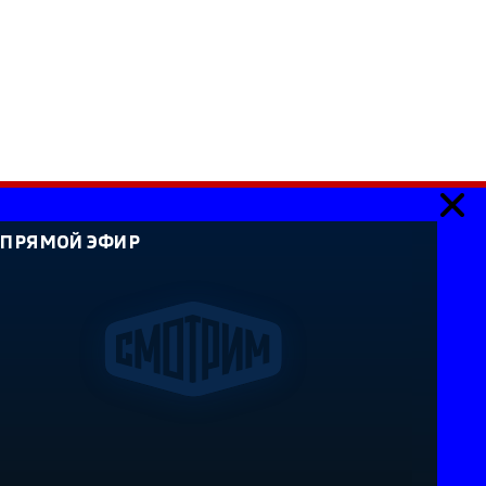
ПРЯМОЙ ЭФИР
ия». Сетевое издание «Государственный Интернет-
идетельство о регистрации СМИ Эл № ФС 77-59166 от
й службой по надзору в сфере связи, информационных
каций. Учредитель: Федеральное государственное
ссийская государственная телевизионная и
лавный редактор Главной редакции ГИК "Россия" -
ый редактор сайта Суйдимов Б.Х. Адрес электронной
l.ru. Справочный телефон: +7 (8662) 40-36-33. Все права
анные на сайте, защищены в соответствии с
аконодательством об интеллектуальной
вание текстовых, фото, аудио и видеоматериалов
ообладателя (ВГТРК). Для детей старше 16 лет (16+).