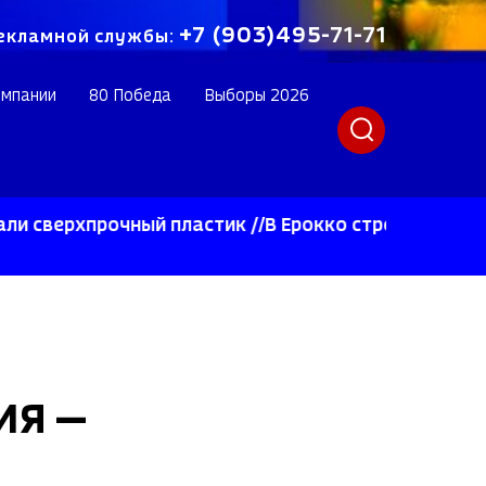
+7 (903)495-71-71
екламной службы:
омпании
80 Победа
Выборы 2026
хпрочный пластик //В Ерокко строят инновационно
ИЯ —