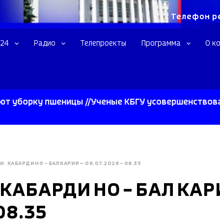
Телефон р
 24
Радио
Телепроекты
Программа
О к
ку пшеницы //Ученые КБГУ усовершенствовали свер
И. КАБАРДИНО – БАЛКАРИЯ — 06.07.2026 – 08.35
 КАБАРДИНО – БАЛКАР
08.35