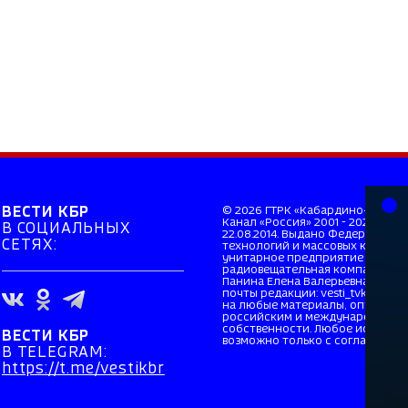
ВЕСТИ КБР
© 2026 ГТРК «Кабардино-Балкар
Канал «Россия» 2001 - 2026. Св
В СОЦИАЛЬНЫХ
22.08.2014. Выдано Федерально
СЕТЯХ:
технологий и массовых коммуни
унитарное предприятие «Всеро
радиовещательная компания». Г
Панина Елена Валерьевна. Главн
почты редакции: vesti_tvkbr@mai
на любые материалы, опубликов
российским и международным з
собственности. Любое использо
ВЕСТИ КБР
возможно только с согласия прав
В TELEGRAM:
https://t.me/vestikbr