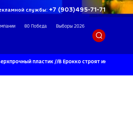
+7 (903)495-71-71
екламной службы:
омпании
80 Победа
Выборы 2026
чный пластик //В Ерокко строят инновационное пр