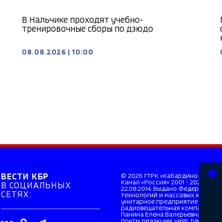
В Нальчике проходят учебно-
тренировочные сборы по дзюдо
08.08.2026
|
10:00
ВЕСТИ КБР
© 2026 ГТРК «Кабардино-Балкар
Канал «Россия» 2001 - 2026. Св
В СОЦИАЛЬНЫХ
22.08.2014. Выдано Федерально
СЕТЯХ:
технологий и массовых коммуни
унитарное предприятие «Всеро
радиовещательная компания». Г
Панина Елена Валерьевна. Главн
почты редакции: vesti_tvkbr@mai