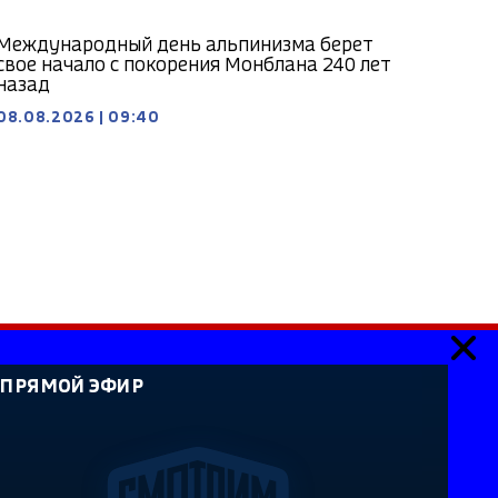
Международный день альпинизма берет
свое начало с покорения Монблана 240 лет
назад
08.08.2026
|
09:40
ПРЯМОЙ ЭФИР
ия». Сетевое издание «Государственный Интернет-
идетельство о регистрации СМИ Эл № ФС 77-59166 от
й службой по надзору в сфере связи, информационных
каций. Учредитель: Федеральное государственное
ссийская государственная телевизионная и
лавный редактор Главной редакции ГИК "Россия" -
ый редактор сайта Суйдимов Б.Х. Адрес электронной
l.ru. Справочный телефон: +7 (8662) 40-36-33. Все права