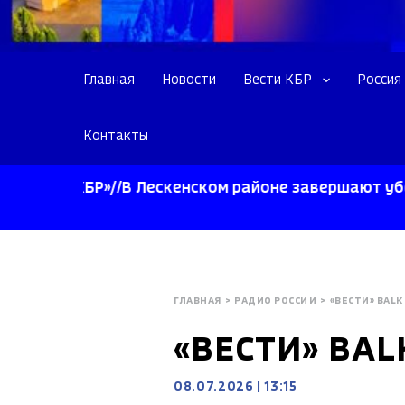
Главная
Новости
Вести КБР
Россия
Контакты
ои КБР»//В Лескенском районе завершают уборку п
ГЛАВНАЯ
>
РАДИО РОССИИ
>
«ВЕСТИ» BALK
«ВЕСТИ» BAL
08.07.2026
|
13:15