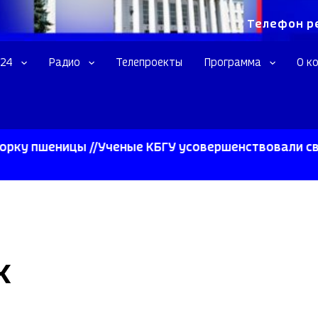
Телефон р
 24
Радио
Телепроекты
Программа
О к
шеницы //Ученые КБГУ усовершенствовали сверхпро
K