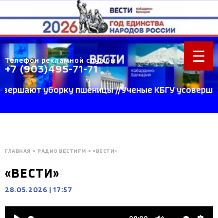
Телефон рекламной службы:
+7 (903)495-71-71
ают уборку пшеницы //Ученые КБГУ усовершенствов
ГЛАВНАЯ
>
РАДИО ВЕСТИFM
>
«ВЕСТИ»
«ВЕСТИ»
28.05.2026
|
17:57