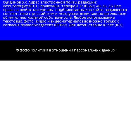
Суйдимов Б.Х. Адрес электронной почты редакции:
vesti_tvkbr@mail.ru. Справочный телефон: +7 (8662) 40-36-33. Все
права на любые материалы, опубликованные на сайте, защищены в
соответствии с российским и международным законодательством
об интеллектуальной собственности. Любое использование
текстовых, фото, аудио и видеоматериалов возможно только с
согласия правообладателя (ВГТРК). Для детей старше 16 лет (16+).
© 2026
Политика в отношении персональных данных