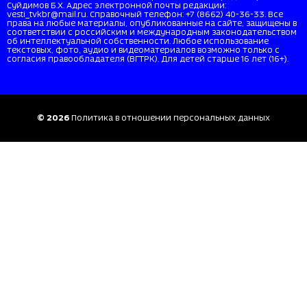
Суйдимов Б.Х. Адрес электронной почты редакции:
vesti_tvkbr@mail.ru. Справочный телефон: +7 (8662) 40-36-33. Все
права на любые материалы, опубликованные на сайте, защищены в
соответствии с российским и международным законодательством
об интеллектуальной собственности. Любое использование
текстовых, фото, аудио и видеоматериалов возможно только с
согласия правообладателя (ВГТРК). Для детей старше 16 лет (16+).
© 2026
Политика в отношении персональных данных