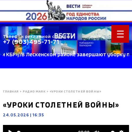
Телефон рекламной службы:
+7 (903)495-71-71
»//В Лескенском районе завершают уборку пшеницы
ГЛАВНАЯ
>
РАДИО МАЯК
>
«УРОКИ СТОЛЕТНЕЙ ВОЙНЫ»
«УРОКИ СТОЛЕТНЕЙ ВОЙНЫ»
24.05.2026
|
16:35