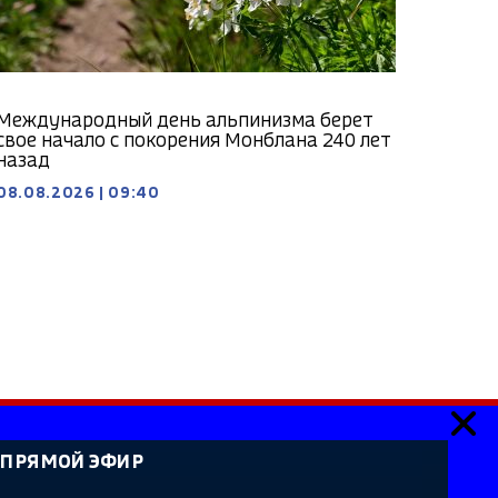
Международный день альпинизма берет
свое начало с покорения Монблана 240 лет
назад
08.08.2026
|
09:40
ПРЯМОЙ ЭФИР
ия». Сетевое издание «Государственный Интернет-
идетельство о регистрации СМИ Эл № ФС 77-59166 от