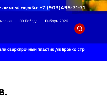
+7 (903)495-71-71
екламной службы:
омпании
80 Победа
Выборы 2026
хпрочный пластик //В Ерокко строят инновационно
В.