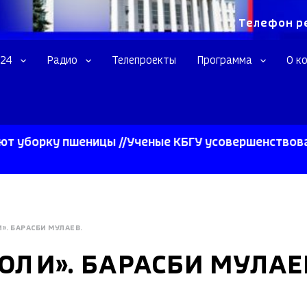
Телефон р
 24
Радио
Телепроекты
Программа
О к
ку пшеницы //Ученые КБГУ усовершенствовали свер
». БАРАСБИ МУЛАЕВ.
ОЛИ». БАРАСБИ МУЛАЕ