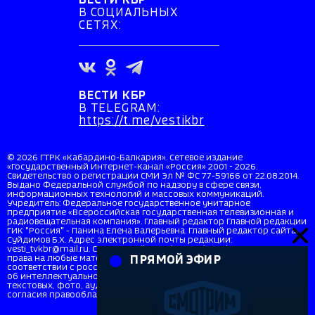
ВЕСТИ КБР
В СОЦИАЛЬНЫХ
СЕТЯХ:
ВЕСТИ КБР
В TELEGRAM:
https://t.me/vestikbr
© 2026 ГТРК «Кабардино-Балкария». Сетевое издание
«Государственный Интернет-Канал «Россия» 2001 - 2026.
Свидетельство о регистрации СМИ Эл № ФС 77-59166 от 22.08.2014.
Выдано Федеральной службой по надзору в сфере связи,
информационных технологий и массовых коммуникаций.
Учредитель: Федеральное государственное унитарное
предприятие «Всероссийская государственная телевизионная и
радиовещательная компания». Главный редактор Главной редакции
ГИК "Россия" - Панина Елена Валерьевна. Главный редактор сайта
Суйдимов Б.Х. Адрес электронной почты редакции:
vesti_tvkbr@mail.ru. Справочный телефон: +7 (8662) 40-36-33. Все
права на любые материалы, опубликованные на сайте, защищены в
ПРЯМОЙ ЭФИР
соответствии с российским и международным законодательством
об интеллектуальной собственности. Любое использование
текстовых, фото, аудио и видеоматериалов возможно только с
согласия правообладателя (ВГТРК). Для детей старше 16 лет (16+).