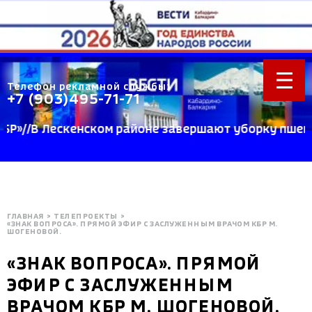
Телефон рекламной службы:
+7 (903)495-71-71
//В Лескенском районе завершают уборку пшеницы /
ГЛАВНАЯ
>
ТЕЛЕПРОЕКТЫ
>
«ЗНАК ВОПРОСА». ПРЯМОЙ ЭФИР С ЗАСЛУЖЕННЫМ ВРАЧОМ КБР М.
ШОГЕНОВОЙ.
«ЗНАК ВОПРОСА». ПРЯМОЙ
ЭФИР С ЗАСЛУЖЕННЫМ
ВРАЧОМ КБР М. ШОГЕНОВОЙ.