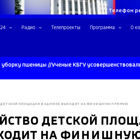
Телефон р
 24
Радио
Телепроекты
Программа
О к
 пшеницы //Ученые КБГУ усовершенствовали сверхпр
 ДЕТСКОЙ ПЛОЩАДКИ В АДИЮХЕ ВЫХОДИТ НА ФИНИШНУЮ ПРЯМУЮ
ЙСТВО ДЕТСКОЙ ПЛОЩ
ХОДИТ НА ФИНИШНУ