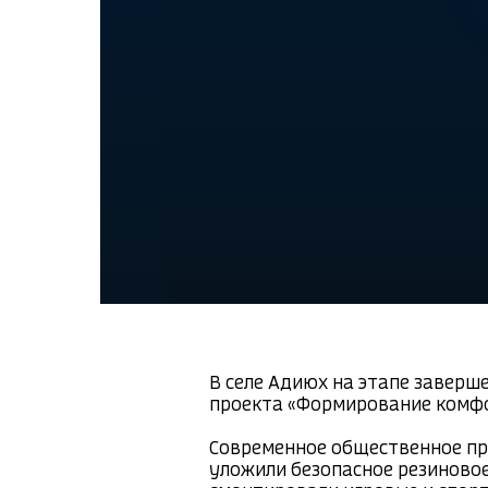
В селе Адиюх на этапе заверш
проекта «Формирование комфо
Современное общественное про
уложили безопасное резиново