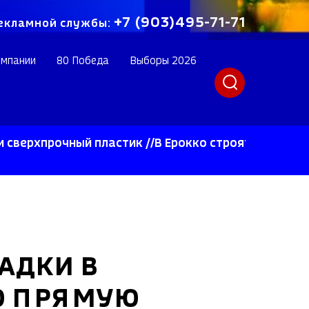
+7 (903)495-71-71
екламной службы:
омпании
80 Победа
Выборы 2026
очный пластик //В Ерокко строят инновационное п
АДКИ В
Ю ПРЯМУЮ