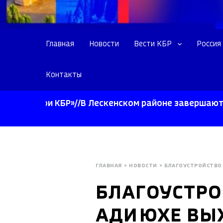
Главная
Новости
Вести КБР
Россия
Контакты
ерои КБР»//В Лескенском районе завершают уборку
ГЛАВНАЯ
>
НОВОСТИ
>
БЛАГОУСТРОЙСТВО
БЛАГОУСТРО
АДИЮХЕ ВЫ